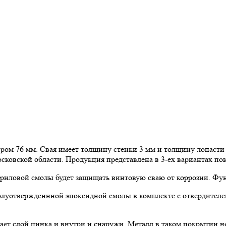
ром 76 мм. Свая имеет толщину стенки 3 мм и толщину лопасти
сковской области. Продукция представлена в 3-ех вариантах пок
акриловой смолы будет защищать винтовую сваю от коррозии. Фун
олуотвержденнной эпоксидной смолы в комплекте с отвердителем
тает слой цинка и внутри и снаружи. Металл в таком покрытии н