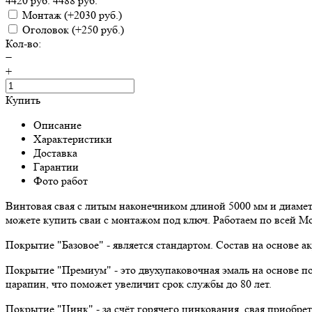
4420 руб.
4488 руб.
Монтаж
(+2030 руб.)
Оголовок
(+250 руб.)
Кол-во:
−
+
Купить
Описание
Характеристики
Доставка
Гарантии
Фото работ
Винтовая свая с литым наконечником длиной 5000 мм и диамет
можете купить сваи с монтажом под ключ. Работаем по всей Мо
Покрытие "Базовое" - является стандартом. Состав на основе 
Покрытие "Премиум" - это двухупаковочная эмаль на основе п
царапин, что поможет увеличит срок службы до 80 лет.
Покрытие "Цинк" - за счёт горячего цинкования, свая приобре