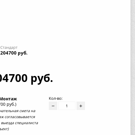
Стандарт
204700 руб.
04700 руб.
Кол-во:
Монтаж
700 руб.)
−
+
чательная смета на
аж согласовывается
 выезда специалиста
ъект)