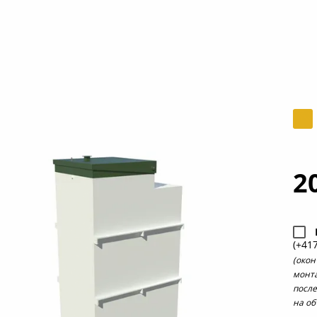
2
(+41
(окон
монт
после
на об