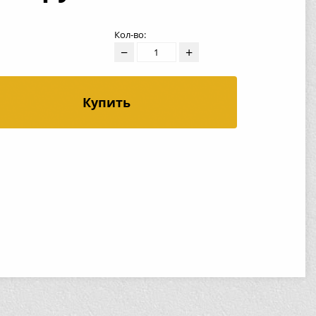
Кол-во:
−
+
Купить