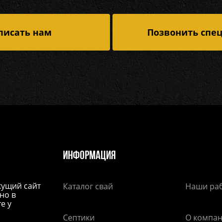
писать нам
Позвонить спе
Информация
екущий сайт
Каталог свай
Наши ра
но в
е у
Септики
О компа